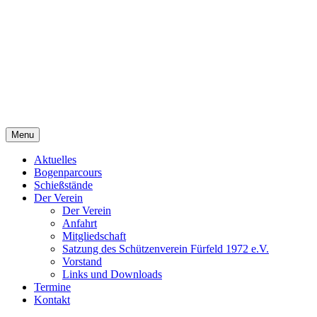
Tage
00
Stunden
00
Minuten
00
Sekunden
Search
Search
for:
Neueste Beiträge
Bericht / Video über den Bogenparcours in des SV Fürfeld
Nutzung des Bogenparcours: Wichtige Information – Sperrung
Vatertagsgrillen am 14.05.2026
Erfolgreiche Teilnahme beim Rheinhessen Cup
Traditionelles Ostereierschießen am 04.04.2026 und 05.04.202
Neueste Kommentare